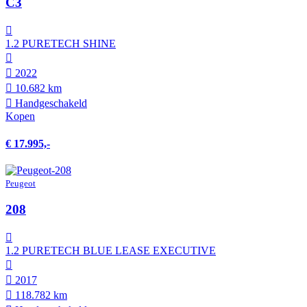
C3
1.2 PURETECH SHINE
2022
10.682 km
Hand­geschakeld
Kopen
€ 17.995,-
Peugeot
208
1.2 PURETECH BLUE LEASE EXECUTIVE
2017
118.782 km