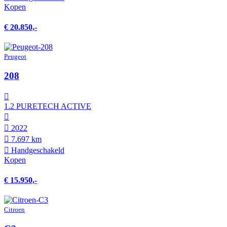
Kopen
€ 20.850,-
Peugeot
208
1.2 PURETECH ACTIVE
2022
7.697 km
Hand­geschakeld
Kopen
€ 15.950,-
Citroen