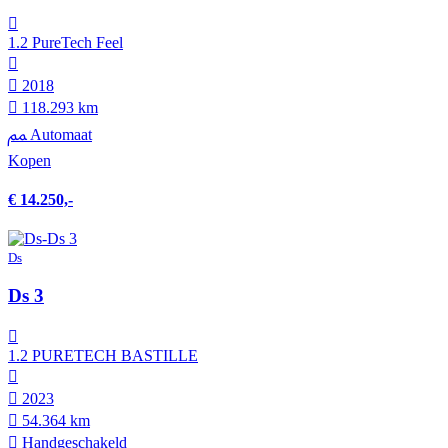
1.2 PureTech Feel
2018
118.293 km
Automaat
Kopen
€ 14.250,-
Ds
Ds 3
1.2 PURETECH BASTILLE
2023
54.364 km
Hand­geschakeld